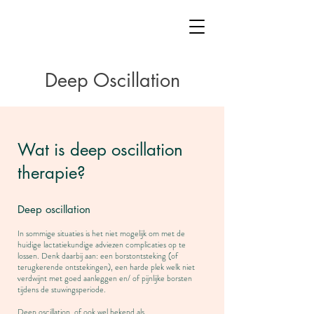
Deep Oscillation
Wat is deep oscillation
therapie?
Deep oscillation
In sommige situaties is het niet mogelijk om met de
huidige lactatiekundige adviezen complicaties op te
lossen. Denk daarbij aan: een borstontsteking (of
terugkerende ontstekingen), een harde plek welk niet
verdwijnt met goed aanleggen en/ of pijnlijke borsten
tijdens de stuwingsperiode.
Deep oscillation, of ook wel bekend als