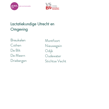
Lactatiekundige Utrecht en
Omgeving
Breukelen​
Montfoort
Cothen
Nieuwegein​​
De Bilt
Odijk
De Meern
Oudewater
Driebergen
Stichtse Vecht
Groenekan
Utrecht
Harmelen
Vleuten
Hoef en Haag
Vianen
Houten
Werkhoven
Leidsche Rijn
Woerden
Maarssen​​
IJsselstein
Zeist