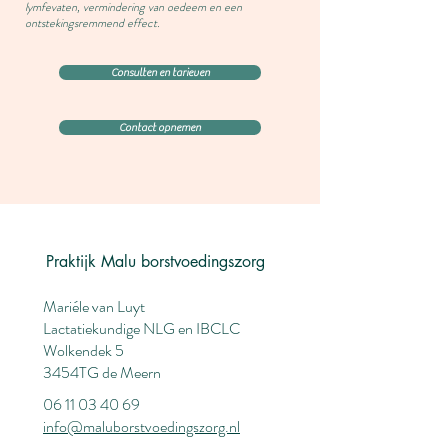
lymfevaten, vermindering van oedeem en een
ontstekingsremmend effect.
Consulten en tarieven
Contact opnemen
Praktijk Malu borstvoedingszorg
Mariéle van Luyt
Lactatiekundige NLG en IBCLC
Wolkendek 5
3454TG de Meern
06 11 03 40 69
info@maluborstvoedingszorg.nl