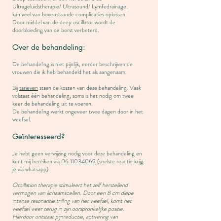
Ultrageluidstherapie/ Ultrasound/ Lymfedrainage,
kan veel van bovenstaande complicaties oplossen.
Door middel van de deep oscillator wordt de
doorbloeding van de borst verbeterd.
Over de behandeling:
De behandeling is niet pijnlijk, eerder beschrijven de
vrouwen die ik heb behandeld het als aangenaam.
Bij
tarieven
staan de kosten van deze behandeling. Vaak
volstaat één behandeling, soms is het nodig om twee
keer de behandeling uit te voeren.
De behandeling werkt ongeveer twee dagen door in het
weefsel.
Geïnteresseerd?
Je hebt geen verwijzing nodig voor deze behandeling en
kunt mij bereiken via
06 11034069
(snelste reactie krijg
je via whatsapp)
Oscillation therapie stimuleert het zelf herstellend
vermogen van lichaamscellen. Door een 8 cm diepe
intense resonantie trilling van het weefsel, komt het
weefsel weer terug in zijn oorspronkelijke positie.
Hierdoor ontstaat pijnreductie, activering van