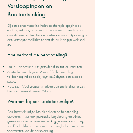
Verstoppingen en
Borstontsteking
Bij een borstontsteking helpt de therapie opgehoopt
vocht (oedeem) af te voeren, waardoor de melk beter
doorstroomt en het herstel sneller verloopt. Bij stuwing of
een verstopte melkklier neemt de druk en pijn vaak snel
af.
Hoe verloopt de behandeling?
Duur: Een sessie duurt gemiddeld 15 tot 30 minuten.
Aantal behandelingen: Vaak is één behandeling
voldoende; indien nodig volgt na 2 dagen een tweede
sessie.
Resultaat: Veel vrouwen melden een snelle afname van
klachten, soms al binnen 24 uur.
Waarom bij een Lactatiekundige?
Een lactatiekundige kan niet alleen de behandeling
uitvoeren, maar ook praktische begeleiding en advies
geven rondom het voeden. Zo krijg je zowel verlichting
van fysieke klachten als ondersteuning bij het succesvol
voortzetten van de borstvoeding.