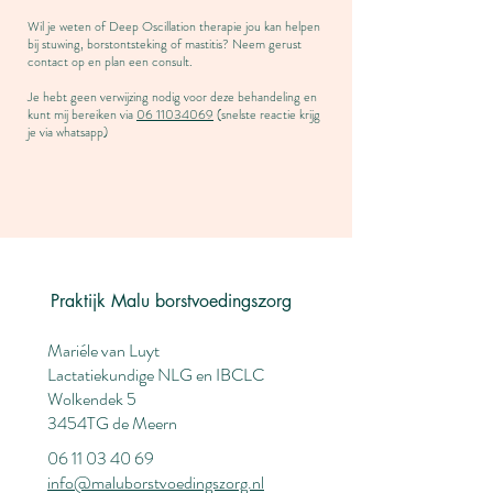
Wil je weten of Deep Oscillation therapie jou kan helpen
bij stuwing, borstontsteking of mastitis? Neem gerust
contact op en plan een consult.
Je hebt geen verwijzing nodig voor deze behandeling en
kunt mij bereiken via
06 11034069
(snelste reactie krijg
je via whatsapp)
Praktijk Malu borstvoedingszorg
Mariéle van Luyt
Lactatiekundige NLG en IBCLC
Wolkendek 5
3454TG de Meern
06 11 03 40 69
info@maluborstvoedingszorg.nl