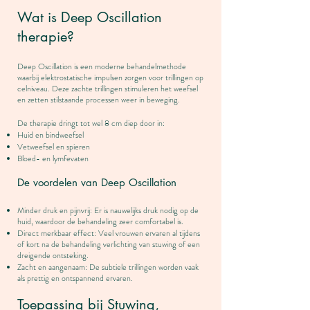
Wat is Deep Oscillation
therapie?
Deep Oscillation is een moderne behandelmethode
waarbij elektrostatische impulsen zorgen voor trillingen op
celniveau. Deze zachte trillingen stimuleren het weefsel
en zetten stilstaande processen weer in beweging.
De therapie dringt tot wel 8 cm diep door in:
Huid en bindweefsel
Vetweefsel en spieren
Bloed- en lymfevaten
De voordelen van Deep Oscillation
Minder druk en pijnvrij: Er is nauwelijks druk nodig op de
huid, waardoor de behandeling zeer comfortabel is.
Direct merkbaar effect: Veel vrouwen ervaren al tijdens
of kort na de behandeling verlichting van stuwing of een
dreigende ontsteking.
Zacht en aangenaam: De subtiele trillingen worden vaak
als prettig en ontspannend ervaren.​
Toepassing bij Stuwing,