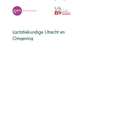
Lactatiekundige Utrecht en
Omgeving
Breukelen​
Montfoort
Cothen
Nieuwegein​​
De Bilt
Odijk
De Meern
Oudewater
Driebergen
Stichtse Vecht
Groenekan
Utrecht
Harmelen
Vleuten
Hoef en Haag
Vianen
Houten
Werkhoven
Leidsche Rijn
Woerden
Maarssen​​
IJsselstein
Zeist